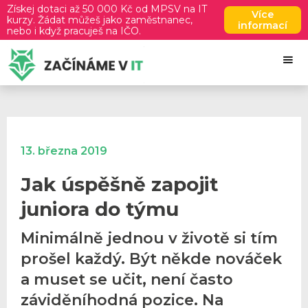
Získej dotaci až 50 000 Kč od MPSV na IT
Více
kurzy. Žádat můžeš jako zaměstnanec,
informací
nebo i když pracuješ na IČO.
13. března 2019
Jak úspěšně zapojit
juniora do týmu
Minimálně jednou v životě si tím
prošel každý. Být někde nováček
a muset se učit, není často
záviděníhodná pozice. Na