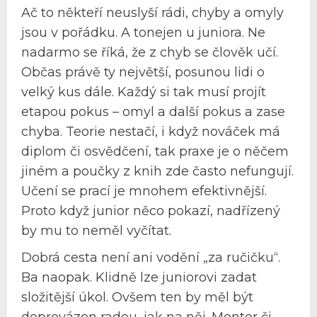
Ač to někteří neuslyší rádi, chyby a omyly
jsou v pořádku. A tonejen u juniora. Ne
nadarmo se říká, že z chyb se člověk učí.
Občas právě ty největší, posunou lidi o
velký kus dále. Každý si tak musí projít
etapou pokus – omyl a další pokus a zase
chyba. Teorie nestačí, i když nováček má
diplom či osvědčení, tak praxe je o něčem
jiném a poučky z knih zde často nefungují.
Učení se prací je mnohem efektivnější.
Proto když junior něco pokazí, nadřízený
by mu to neměl vyčítat.
Dobrá cesta není ani vodění „za ručičku“.
Ba naopak. Klidně lze juniorovi zadat
složitější úkol. Ovšem ten by měl být
doprovázen radou, jak na něj. Mentor či