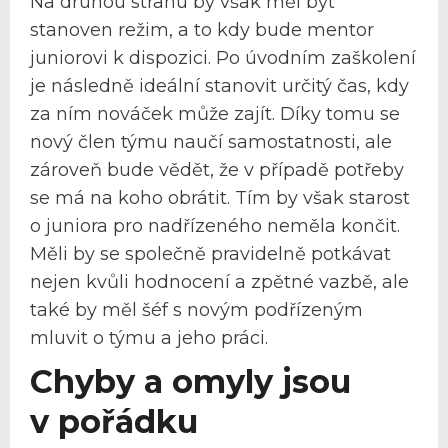
Na druhou stranu by však měl být
stanoven režim, a to kdy bude mentor
juniorovi k dispozici. Po úvodním zaškolení
je následně ideální stanovit určitý čas, kdy
za ním nováček může zajít. Díky tomu se
nový člen týmu naučí samostatnosti, ale
zároveň bude vědět, že v případě potřeby
se má na koho obrátit. Tím by však starost
o juniora pro nadřízeného neměla končit.
Měli by se společně pravidelně potkávat
nejen kvůli hodnocení a zpětné vazbě, ale
také by měl šéf s novým podřízeným
mluvit o týmu a jeho práci.
Chyby a omyly jsou
v pořádku