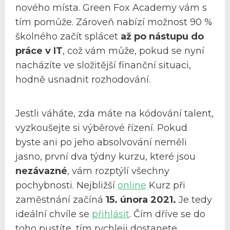
nového místa. Green Fox Academy vám s
tím pomůže. Zároveň nabízí možnost 90 %
školného začít splácet
až po nástupu do
práce v IT
, což vám může, pokud se nyní
nacházíte ve složitější finanční situaci,
hodně usnadnit rozhodování.
Jestli váháte, zda máte na kódování talent,
vyzkoušejte si výběrové řízení. Pokud
byste ani po jeho absolvování neměli
jasno, první dva týdny kurzu, které jsou
nezávazné
, vám rozptýlí všechny
pochybnosti. Nejbližší
online
Kurz při
zaměstnání začíná
15. února 2021.
Je tedy
ideální chvíle se
přihlásit
. Čím dříve se do
toho pustíte, tím rychleji dostanete