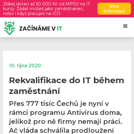
Získej dotaci až 50 000 Kč od MPSV na IT
Více
kurzy. Žádat můžeš jako zaměstnanec,
informací
nebo i když pracuješ na IČO.
10. října 2020
Rekvalifikace do IT během
zaměstnání
Přes 777 tisíc Čechů je nyní v
rámci programu Antivirus doma,
jelikož pro ně firmy nemají práci.
Ač vláda schválila prodloužení