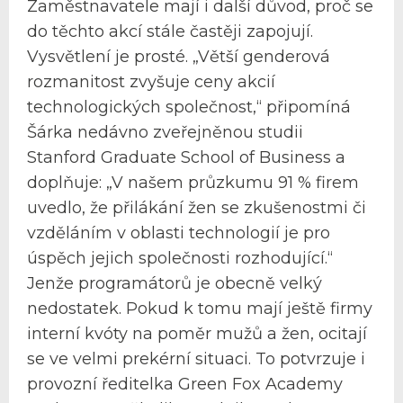
Zaměstnavatele mají i další důvod, proč se
do těchto akcí stále častěji zapojují.
Vysvětlení je prosté. „Větší genderová
rozmanitost zvyšuje ceny akcií
technologických společnost,“ připomíná
Šárka nedávno zveřejněnou studii
Stanford Graduate School of Business a
doplňuje: „V našem průzkumu 91 % firem
uvedlo, že přilákání žen se zkušenostmi či
vzděláním v oblasti technologií je pro
úspěch jejich společnosti rozhodující.“
Jenže programátorů je obecně velký
nedostatek. Pokud k tomu mají ještě firmy
interní kvóty na poměr mužů a žen, ocitají
se ve velmi prekérní situaci. To potvrzuje i
provozní ředitelka Green Fox Academy