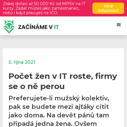
Získej dotaci až 50 000 Kč od MPSV na IT
Více
kurzy. Žádat můžeš jako zaměstnanec,
informací
nebo i když pracuješ na IČO.
5. října 2021
Počet žen v IT roste, firmy
se o ně perou
Preferujete-li mužský kolektiv,
pak se budete mezi ajťáky cítit
jako doma. Na devět pánů tam
připadá jedna žena. Ovšem