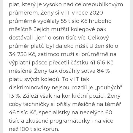
plat, který je vysoko nad celorepublikovým
průměrem. Ženy si v IT v roce 2020
průměrně vydělaly 55 tisíc Kč hrubého
měsíčně. Jejich mužští kolegové pak
dostávali „jen“ o osm tisíc víc. Celkový
průměr platů byl daleko nižší. U žen šlo o
34 756 Kč, zatímco muži si průměrně na
výplatní pásce přečetli částku 41 616 Kč
měsíčně. Ženy tak dosáhly sotva 84 %
platu svých kolegů. To v IT tak
diskriminovány nejsou, rozdíl je „pouhých“
13 %. Záleží však na konkrétní pozici. Ženy
coby techničky si přišly měsíčně na téměř
46 tisíc Kč, specialistky na necelých 60
tisíc a zkušené programátorky i na více
než 100 tisíc korun.