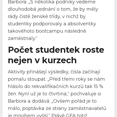
Barbora: „S několika podniky vedeme
dlouhodobá jednání o tom, že by měly
rády čistě ženské třídy, v nichž by
studentky podporovaly a absolventky
takovéhoto bootcampu následně
zaměstnaly.“
Počet studentek roste
nejen v kurzech
Aktivity přinášejí výsledky, čísla začínají
pomalu stoupat. „Před třemi roky se nám
hlásilo do rekvalifikačních kurzů tak 15 %
žen. Nyní už je to čtvrtina,“ pochvaluje si
Barbora a dodává: „Ovšem pořád je to
málo, poptávka ze strany zaměstnavatelů
je mnohem vyšší.“ Právě GFA totiž