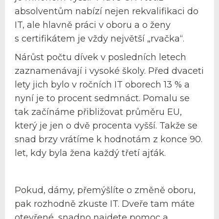
absolventům nabízí nejen rekvalifikaci do
IT, ale hlavně práci v oboru a o ženy
s certifikátem je vždy největší „rvačka“.
Nárůst počtu dívek v posledních letech
zaznamenávají i vysoké školy. Před dvaceti
lety jich bylo v ročních IT oborech 13 % a
nyní je to procent sedmnáct. Pomalu se
tak začínáme přibližovat průměru EU,
který je jen o dvě procenta vyšší. Takže se
snad brzy vrátíme k hodnotám z konce 90.
let, kdy byla žena každý třetí ajťák.
Pokud, dámy, přemýšlíte o změně oboru,
pak rozhodně zkuste IT. Dveře tam máte
otevřené, snadno najdete pomoc a