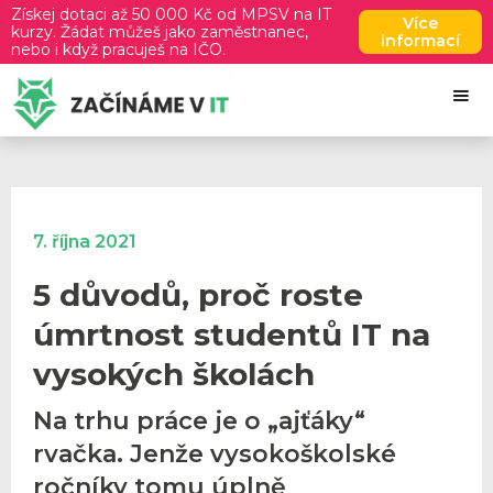
Získej dotaci až 50 000 Kč od MPSV na IT
Více
kurzy. Žádat můžeš jako zaměstnanec,
informací
nebo i když pracuješ na IČO.
7. října 2021
5 důvodů, proč roste
úmrtnost studentů IT na
vysokých školách
Na trhu práce je o „ajťáky“
rvačka. Jenže vysokoškolské
ročníky tomu úplně